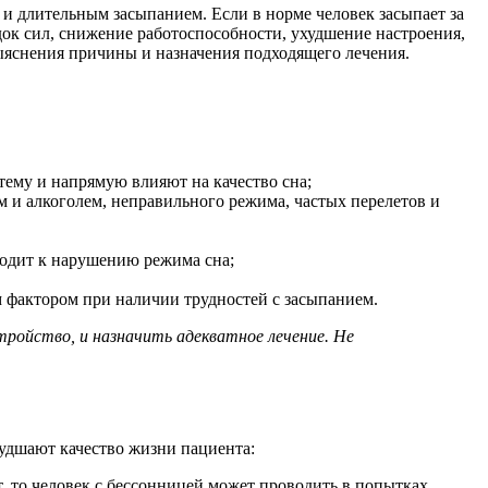
и длительным засыпанием. Если в норме человек засыпает за
адок сил, снижение работоспособности, ухудшение настроения,
выяснения причины и назначения подходящего лечения.
тему и напрямую влияют на качество сна;
 и алкоголем, неправильного режима, частых перелетов и
водит к нарушению режима сна;
 фактором при наличии трудностей с засыпанием.
ройство, и назначить адекватное лечение. Не
худшают качество жизни пациента:
, то человек с бессонницей может проводить в попытках