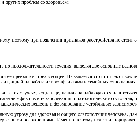
 и других проблем со здоровьем;
изму, поэтому при появлении признаков расстройства не стоит 
 по продолжительности течения, выделяя две основные разнови
ния не превышает трех месяцев. Вызывается этот тип расстрой
 ситуацией на работе или конфликтами в семейных отношениях.
рят в тех случаях, когда нарушения сна наблюдаются на протяж
различные физические заболевания и патологические состояния, п
наркотических веществ и формирование устойчивых зависимост
альную угрозу для здоровья и общего благополучия человека. Д
а серьезными осложнениями. Именно поэтому нельзя игнорироват