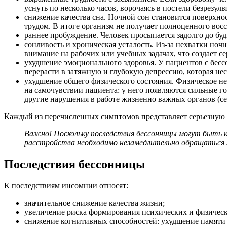
уснуть по несколько часов, ворочаясь в постели безрезуль
снижение качества сна. Ночной сон становится поверхно
трудом. В итоге организм не получает полноценного вос
раннее пробуждение. Человек просыпается задолго до буд
сонливость и хроническая усталость. Из-за нехватки ноч
внимание на рабочих или учебных задачах, что создает 
ухудшение эмоционального здоровья. У пациентов с бесс
перерасти в затяжную и глубокую депрессию, которая не
ухудшение общего физического состояния. Физическое н
на самочувствии пациента: у него появляются сильные г
другие нарушения в работе жизненно важных органов (сер
Каждый из перечисленных симптомов представляет серьезную о
Важно! Поскольку последствия бессонницы могут быть к
расстройства необходимо незамедлительно обращаться 
Последствия бессонницы
К последствиям инсомнии относят:
значительное снижение качества жизни;
увеличение риска формирования психических и физическ
снижение когнитивных способностей: ухудшение памяти