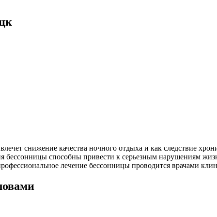
ецк
влечет снижение качества ночного отдыха и как следствие хрони
вия бессонницы способны привести к серьезным нарушениям жи
е профессиональное лечение бессонницы проводится врачами кли
ловами