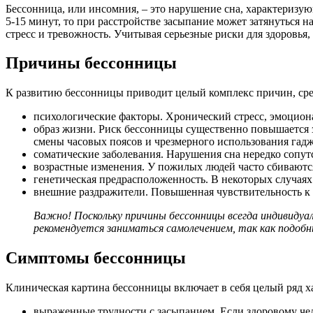
Бессонница, или инсомния, – это нарушение сна, характеризу
5-15 минут, то при расстройстве засыпание может затянуться н
стресс и тревожность. Учитывая серьезные риски для здоровья
Причины бессонницы
К развитию бессонницы приводит целый комплекс причин, ср
психологические факторы. Хронический стресс, эмоциона
образ жизни. Риск бессонницы существенно повышается з
смены часовых поясов и чрезмерного использования гадж
соматические заболевания. Нарушения сна нередко сопутс
возрастные изменения. У пожилых людей часто сбиваются
генетическая предрасположенность. В некоторых случаях
внешние раздражители. Повышенная чувствительность к 
Важно! Поскольку причины бессонницы всегда индивидуа
рекомендуется заниматься самолечением, так как подоб
Симптомы бессонницы
Клиническая картина бессонницы включает в себя целый ряд х
выраженные трудности с засыпанием. Если здоровому чел