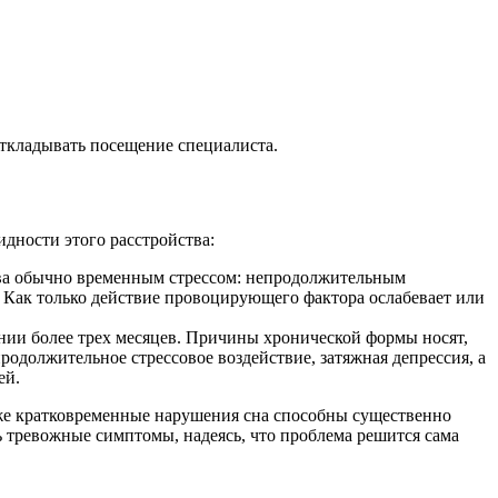
откладывать посещение специалиста.
дности этого расстройства:
ства обычно временным стрессом: непродолжительным
 Как только действие провоцирующего фактора ослабевает или
ении более трех месяцев. Причины хронической формы носят,
родолжительное стрессовое воздействие, затяжная депрессия, а
ей.
аже кратковременные нарушения сна способны существенно
ь тревожные симптомы, надеясь, что проблема решится сама