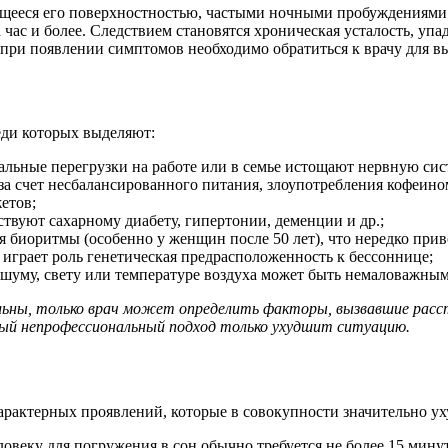
ющееся его поверхностностью, частыми ночными пробуждениями 
а час и более. Следствием становятся хроническая усталость, уп
, при появлении симптомов необходимо обратиться к врачу для 
еди которых выделяют:
льные перегрузки на работе или в семье истощают нервную сис
а счет несбалансированного питания, злоупотребления кофеином
етов;
твуют сахарному диабету, гипертонии, деменции и др.;
 биоритмы (особенно у женщин после 50 лет), что нередко при
 играет роль генетическая предрасположенность к бессоннице;
шуму, свету или температуре воздуха может быть немаловажным
льны, только врач может определить факторы, вызвавшие расст
ный непрофессиональный подход только ухудшит ситуацию.
арактерных проявлений, которые в совокупности значительно у
овеку для погружения в сон обычно требуется не более 15 минут