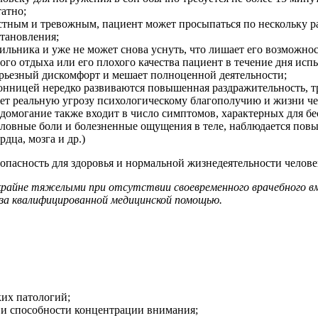
татно;
стным и тревожным, пациент может просыпаться по нескольку раз
становления;
ильника и уже не может снова уснуть, что лишает его возможнос
ного отдыха или его плохого качества пациент в течение дня ис
серьезный дискомфорт и мешает полноценной деятельности;
онницей нередко развиваются повышенная раздражительность, т
сет реальную угрозу психологическому благополучию и жизни че
едомогание также входит в число симптомов, характерных для б
оловные боли и болезненные ощущения в теле, наблюдается повы
дца, мозга и др.)
пасность для здоровья и нормальной жизнедеятельности челове
райне тяжелыми при отсутствии своевременного врачебного вм
за квалифицированной медицинской помощью.
их патологий;
 и способности концентрации внимания;