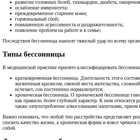
развитие головных болей, тахикардии, диабета, ожирения
ослабление иммунитета;
преждевременное старение кожи;
гормональный сбой;
повышенную агрессивность и раздражительность;
появление проблем на работе и в семье;
Последствия бессонницы наносят тяжелый удар по всему орган
Типы бессонницы
В медицинской практике принято классифицировать бессонницу
кратковременная бессонница. Длительность этого состоя
жизненным кризисом, сменой места жительства, сложной
исчезает, сон постепенно нормализуется;
хроническая бессонница. О хронической бессоннице гово
как правило, более глубокий характер. К ним относятся 
также злоупотребление алкогольными напитками, прием 
Важно понимать, что любой тип расстройства представляет ре
снизить качество жизни, а хроническая форма и вовсе чреват
собой.