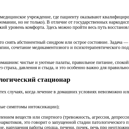
 медицинское учреждение, где пациенту оказывают квалифицир
громании, но не только). В отличие от государственных наркоди
ий уровень комфорта. Здесь можно пройти весь путь восстанов
сто снять абстинентный синдром или острое состояние. Задача 
апии, сочетание медикаментозного и психотерапевтического под
машним: чистые и уютные палаты, правильное питание, спокойн
 страха, давления и стыда, и это особенно важно для правильно
логический стационар
 тех случаях, когда лечение в домашних условиях невозможно 
ные симптомы интоксикации);
ением веществ или спиртного (тревожность, агрессия, депресси
наркотиков, это говорит о запущенной стадии патологического п
е, нарушения работы сердца, печени, почек, речь про неотлож