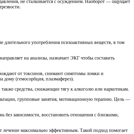
давления, не сталкивается с осуждением. Наоборот — ощущает
трезвости.
ле длительного употребления психоактивных веществ, в том
направляет на анализы, назначает ЭКГ чтобы составить
обождают от токсинов, снимают симптомы ломки и
а дому (гемосорбция, плазмаферез).
а также средства, снижающие тягу к алкоголю или наркотикам.
ультации, групповые занятия, мотивационную терапию. Цель —
нь без зависимости, восстановить отношения с близкими,
ет лечение максимально эффективным. Такой подход помогает