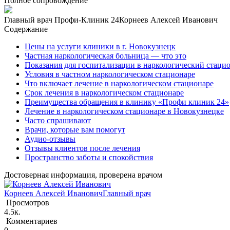
Полное сопровождение
Главный врач Профи-Клиник 24
Корнеев Алексей Иванович
Содержание
Цены на услуги клиники в г. Новокузнецк
Частная наркологическая больница — что это
Показания для госпитализации в наркологический стаци
Условия в частном наркологическом стационаре
Что включает лечение в наркологическом стационаре
Срок лечения в наркологическом стационаре
Преимущества обращения в клинику «Профи клиник 24»
Лечение в наркологическом стационаре в Новокузнецке
Часто спрашивают
Врачи, которые вам помогут
Аудио-отзывы
Отзывы клиентов после лечения
Пространство заботы и спокойствия
Достоверная информация, проверена врачом
Корнеев Алексей Иванович
Главный врач
Просмотров
4.5к.
Комментариев