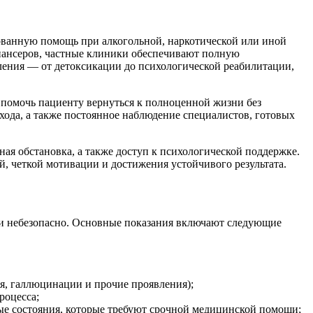
ованную помощь при алкогольной, наркотической или иной
спансеров, частные клиники обеспечивают полную
ления — от детоксикации до психологической реабилитации,
— помочь пациенту вернуться к полноценной жизни без
хода, а также постоянное наблюдение специалистов, готовых
ая обстановка, а также доступ к психологической поддержке.
й, четкой мотивации и достижения устойчивого результата.
или небезопасно. Основные показания включают следующие
я, галлюцинации и прочие проявления);
роцесса;
ные состояния, которые требуют срочной медицинской помощи;