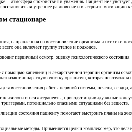
цке— атмосфера спокойствия и уважения. Пациент не чувствует 
, восстановить внутреннее равновесие и выстроить мотивацию к 
ом стационаре
апия, направленная на восстановление организма и психики пос
 всего она включает группу этапов и подходов.
роводит первичный осмотр, оценку психологического состояния, 
пе с помощью капельниц и лекарственной терапии организм осв
назначают аппаратную очистку организма, которая невозможна н
 для восстановления работы нервной системы, печени, сердца, 
т психологи и психотерапевты, проводят индивидуальные конс
с триггерами, потенциально опасными ситуациями без веществ.
илизации состояния пациенту помогают выстроить планы на жиз
социальные методы. Применяется целый комплекс мер, это дела