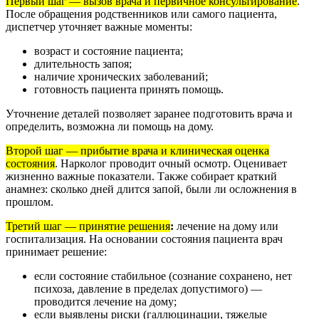
Первый шаг — вызов врача и первичное консультирование
.
После обращения родственников или самого пациента,
диспетчер уточняет важные моменты:
возраст и состояние пациента;
длительность запоя;
наличие хронических заболеваний;
готовность пациента принять помощь.
Уточнение деталей позволяет заранее подготовить врача и
определить, возможна ли помощь на дому.
Второй шаг — прибытие врача и клиническая оценка
состояния
. Нарколог проводит очный осмотр. Оценивает
жизненно важные показатели. Также собирает краткий
анамнез: сколько дней длится запой, были ли осложнения в
прошлом.
Третий шаг — принятие решения
:
лечение на дому или
госпитализация. На основании состояния пациента врач
принимает решение:
если состояние стабильное (сознание сохранено, нет
психоза, давление в пределах допустимого) —
проводится лечение на дому;
если выявлены риски (галлюцинации, тяжелые