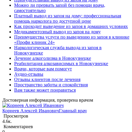
Можно ли прервать запой без помощи врача,
самостоятельно
Платный вывод из запоя на дому: профессиональная
помощь нарколога по доступной цене
Как проходит выведение из запоя в домашних условиях
Медикаментозный вывод из запоя на дому
Преимущества услуги по выведению из запоя в клинике
«Профи клиник 24»
Наркологическая служба вывода из запоя в
Новокузнецке
Лечение алкоголизма в Новокузнецке
Реабилитация алкозависимых в Новокузнецке
Врачи, которые вам помогут
Аудио-отзывы
Отзывы клиентов после лечения
Пространство заботы и спокойствия
Вам также может понравиться
Достоверная информация, проверена врачом
Корнеев Алексей Иванович
Главный врач
Просмотров
4.6к.
Комментариев
0