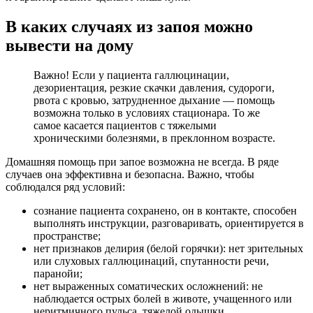
В каких случаях из запоя можно
вывести на дому
Важно! Если у пациента галлюцинации,
дезориентация, резкие скачки давления, судороги,
рвота с кровью, затрудненное дыхание — помощь
возможна только в условиях стационара. То же
самое касается пациентов с тяжелыми
хроническими болезнями, в преклонном возрасте.
Домашняя помощь при запое возможна не всегда. В ряде
случаев она эффективна и безопасна. Важно, чтобы
соблюдался ряд условий:
сознание пациента сохранено, он в контакте, способен
выполнять инструкции, разговаривать, ориентируется в
пространстве;
нет признаков делирия (белой горячки): нет зрительных
или слуховых галлюцинаций, спутанности речи,
паранойи;
нет выраженных соматических осложнений: не
наблюдается острых болей в животе, учащенного или
неритмичного пульса, тяжелой одышки,