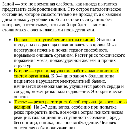
Запой — это не временная слабость, как иногда пытаются
представить себе родственники. Это острое патологическое
состояние, которое самостоятельно не проходит, а с каждым
днем только усугубляется. Если оставить ситуацию без
контроля, рассчитывая, что самой пройдет — можно
столкнуться с очень тяжелыми последствиями.
Первое — это углубление интоксикации
. Этанол и
продукты его распада накапливаются в крови. Из-за
перегрузки печень и почки теряют способность
нормально очищать организм. Растет риск токсического
поражения мозга, поджелудочной железы и прочих
структур.
Второе — срыв и нарушение работы адаптационных
систем организма
. К 3–4 дню запоя у большинства
пациентов нарушается электролитный баланс,
начинается обезвоживание, ухудшается работа сердца и
сосудов, может резко падать давление. Это критически
опасно.
Третье — резко растет риск белой горячки (алкогольного
делирия)
. На 3–7 день запоя, особенно при попытке
резко прекратить пить, возможна острая психотическая
реакция: галлюцинации, спутанность сознания, бред,
бессонница, паника, опасное возбуждение. Человек
опасен для себя и окружающих.