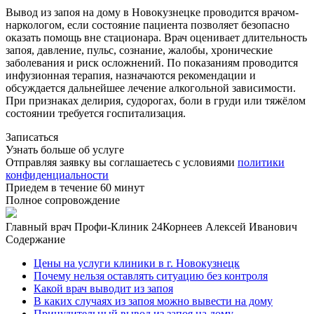
Вывод из запоя на дому в Новокузнецке проводится врачом-
наркологом, если состояние пациента позволяет безопасно
оказать помощь вне стационара. Врач оценивает длительность
запоя, давление, пульс, сознание, жалобы, хронические
заболевания и риск осложнений. По показаниям проводится
инфузионная терапия, назначаются рекомендации и
обсуждается дальнейшее лечение алкогольной зависимости.
При признаках делирия, судорогах, боли в груди или тяжёлом
состоянии требуется госпитализация.
Записаться
Узнать больше об услуге
Отправляя заявку вы соглашаетесь с условиями
политики
конфиденциальности
Приедем в течение 60 минут
Полное сопровождение
Главный врач Профи-Клиник 24
Корнеев Алексей Иванович
Содержание
Цены на услуги клиники в г. Новокузнецк
Почему нельзя оставлять ситуацию без контроля
Какой врач выводит из запоя
В каких случаях из запоя можно вывести на дому
Принудительный вывод из запоя на дому