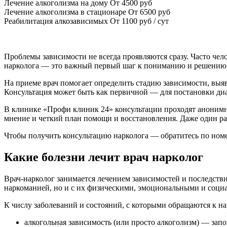
Лечение алкоголизма на дому
От 4500 руб
Лечение алкоголизма в стационаре
От 6500 руб
Реабилитация алкозависимых
От 1100 руб / сут
Проблемы зависимости не всегда проявляются сразу. Часто чел
нарколога — это важный первый шаг к пониманию и решению
На приеме врач помогает определить стадию зависимости, выяв
Консультация может быть как первичной — для постановки диа
В клинике «Профи клиник 24» консультации проходят анонимно
мнение и четкий план помощи и восстановления. Даже один раз
Чтобы получить консультацию нарколога — обратитесь по номе
Какие болезни лечит врач нарколог
Врач-нарколог занимается лечением зависимостей и последств
наркоманией, но и с их физическими, эмоциональными и соци
К числу заболеваний и состояний, с которыми обращаются к нар
алкогольная зависимость (или просто алкоголизм) — зап