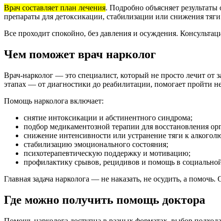
Врач составляет план лечения
. Подробно объясняет результаты
препараты для детоксикации, стабилизации или снижения тяги
Все проходит спокойно, без давления и осуждения. Консульт
Чем поможет врач нарколог
Врач-нарколог — это специалист, который не просто лечит от з
этапах — от диагностики до реабилитации, помогает пройти не
Помощь нарколога включает:
снятие интоксикации и абстинентного синдрома;
подбор медикаментозной терапии для восстановления ор
снижение интенсивности или устранение тяги к алкоголю
стабилизацию эмоционального состояния;
психотерапевтическую поддержку и мотивацию;
профилактику срывов, рецидивов и помощь в социальной
Главная задача нарколога — не наказать, не осудить, а помочь
Где можно получить помощь доктора
Помощь нарколога доступна в разных форматах. выбор подхода 