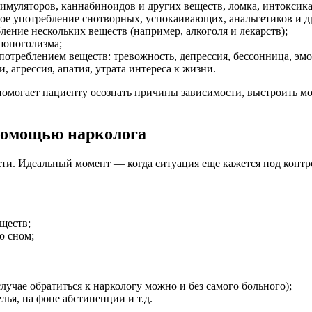
имуляторов, каннабиноидов и других веществ, ломка, интоксика
ое употребление снотворных, успокаивающих, анальгетиков и д
ние нескольких веществ (например, алкоголя и лекарств);
шопоголизма;
отреблением веществ: тревожность, депрессия, бессонница, эмо
агрессия, апатия, утрата интереса к жизни.
 помогает пациенту осознать причины зависимости, выстроить м
 помощью нарколога
ти. Идеальный момент — когда ситуация еще кажется под контро
ществ;
о сном;
случае обратиться к наркологу можно и без самого больного);
ья, на фоне абстиненции и т.д.