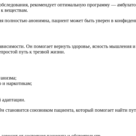
 обследования, рекомендует оптимальную программу — амбулато
 к веществам.
ация полностью анонимна, пациент может быть уверен в конфид
ависимости. Он помогает вернуть здоровье, ясность мышления и 
простой путь к трезвой жизни.
ганизма;
 и наркотикам;
 адаптации.
. Он становится союзником пациента, который помогает найти пу
зависит от состояния пациента и обстоятельств.