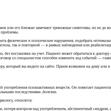
овек или его близкие замечают тревожные симптомы, но не до ко
 проблемы.
ить физические и психические нарушения, подобрать оптимальны
гноза, так и повторной — в рамках наблюдения или реабилитац
, без постановки на учет. Пациент может обратиться к доктору 
говор со специалистом способен изменить ход событий — главно
ру, который вы видите на сайте. Прием возможен на дому или в
ий употребления психоактивных веществ. Он помогает пациентам
альными последствиями ,болезни.
кологу, относятся:
ои, потеря контроля над употреблением, абстинентный синдром, 