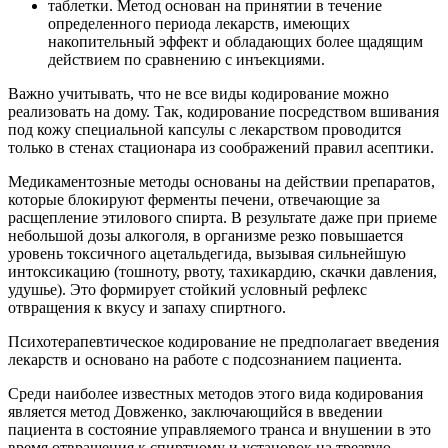
таблетки. Метод основан на принятии в течение
определенного периода лекарств, имеющих
накопительный эффект и обладающих более щадящим
действием по сравнению с инъекциями.
Важно учитывать, что не все виды кодирование можно
реализовать на дому. Так, кодирование посредством вшивания
под кожу специальной капсулы с лекарством проводится
только в стенах стационара из соображений правил асептики.
Медикаментозные методы основаны на действии препаратов,
которые блокируют ферменты печени, отвечающие за
расщепление этилового спирта. В результате даже при приеме
небольшой дозы алкоголя, в организме резко повышается
уровень токсичного ацетальдегида, вызывая сильнейшую
интоксикацию (тошноту, рвоту, тахикардию, скачки давления,
удушье). Это формирует стойкий условный рефлекс
отвращения к вкусу и запаху спиртного.
Психотерапевтическое кодирование не предполагает введения
лекарств и основано на работе с подсознанием пациента.
Среди наиболее известных методов этого вида кодирования
является метод Довженко, заключающийся в введении
пациента в состояние управляемого транса и внушении в это
время отвращения к спиртному и установок на трезвую